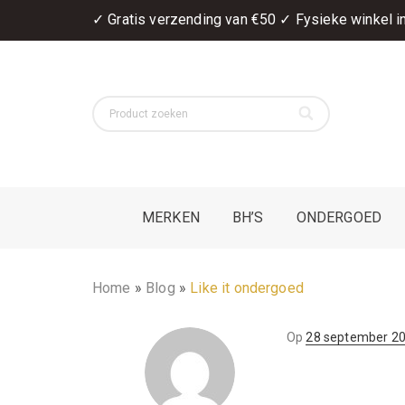
✓ Gratis verzending van €50 ✓ Fysieke winkel 
MERKEN
BH’S
ONDERGOED
Home
»
Blog
»
Like it ondergoed
geplaatst
Op
28 september 2
op