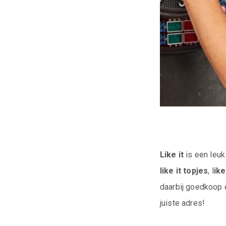
Like it
is een leuk
like it topjes
, l
ike
daarbij goedkoop e
juiste adres!