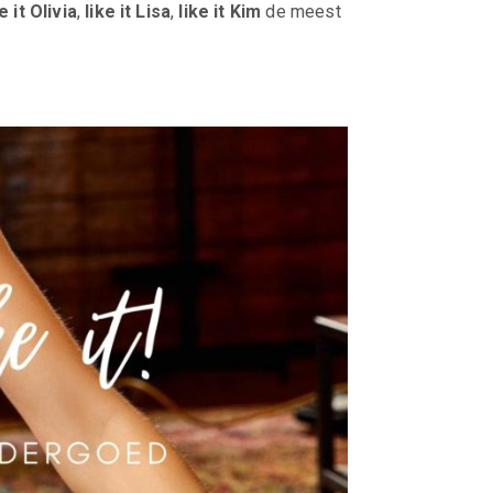
e it Olivia
,
like it Lisa
,
like it Kim
de meest