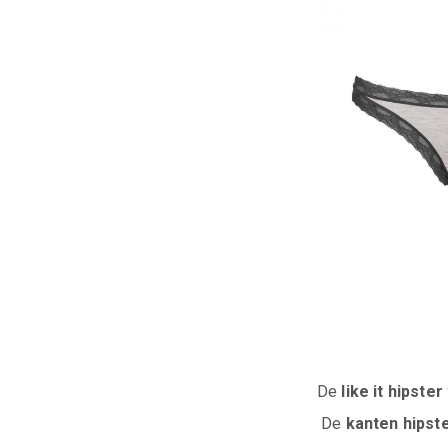
De
like it hipste
De
kanten hipst