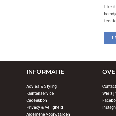
op
Like i
hemdje
feeste
L
INFORMATIE
OVE
Advies & Styling
Contac
Klantenservice
Wie zij
Cadeaubon
Facebo
Privacy & veiligheid
Instag
Algemene voorwaarden