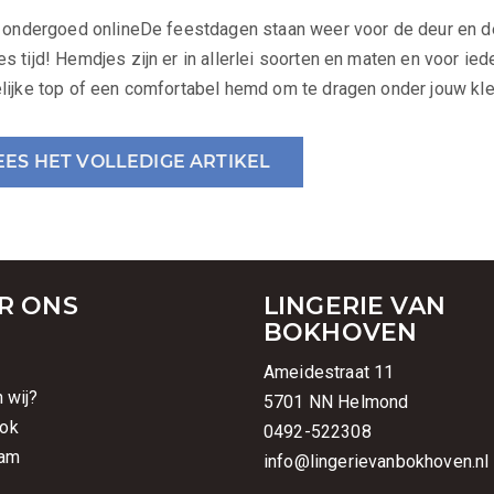
t ondergoed onlineDe feestdagen staan weer voor de deur en de
s tijd! Hemdjes zijn er in allerlei soorten en maten en voor ied
lijke top of een comfortabel hemd om te dragen onder jouw kle
EES HET VOLLEDIGE ARTIKEL
R ONS
LINGERIE VAN
BOKHOVEN
t
Ameidestraat 11
n wij?
5701 NN Helmond
ok
0492-522308
ram
info@lingerievanbokhoven.nl