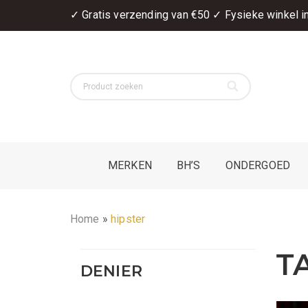
✓ Gratis verzending van €50 ✓ Fysieke winkel 
MERKEN
BH’S
ONDERGOED
Home
»
hipster
T
DENIER