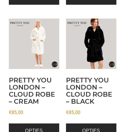
Dit
Dit
product
product
heeft
heeft
meerdere
meerdere
variaties.
variaties.
Deze
Deze
optie
optie
kan
kan
PRETTY YOU
PRETTY YOU
gekozen
gekozen
LONDON –
LONDON –
CLOUD ROBE
CLOUD ROBE
worden
worden
– CREAM
– BLACK
op
op
de
de
€
85,00
€
85,00
productpagina
productpagina
OPTIES
OPTIES