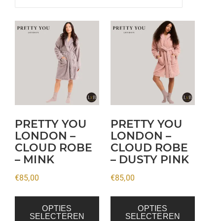
Dit
Dit
product
product
heeft
heeft
meerdere
meerdere
variaties.
variaties.
Deze
Deze
optie
optie
kan
kan
PRETTY YOU
PRETTY YOU
gekozen
gekozen
LONDON –
LONDON –
CLOUD ROBE
CLOUD ROBE
worden
worden
– MINK
– DUSTY PINK
op
op
de
de
€
85,00
€
85,00
productpagina
productpagina
OPTIES
OPTIES
SELECTEREN
SELECTEREN