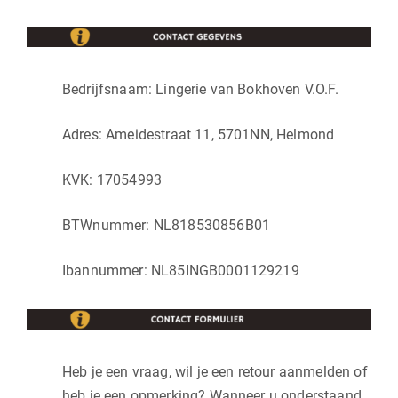
Bedrijfsnaam: Lingerie van Bokhoven V.O.F.
Adres: Ameidestraat 11, 5701NN, Helmond
KVK: 17054993
BTWnummer: NL818530856B01
Ibannummer: NL85INGB0001129219
Heb je een vraag, wil je een retour aanmelden of
heb je een opmerking? Wanneer u onderstaand