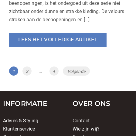
beenopeningen, is het ondergoed uit deze serie niet
zichtbaar onder dunne en strakke kleding. De velours
stroken aan de beenopeningen en […]
LEES HET VOLLEDIGE ARTIKEL
BERICHTENNAVIGATI
Pagina
Pagina
Pagina
1
2
…
4
Volgende
INFORMATIE
OVER ONS
Advies & Styling
Contact
Klantenservice
Wie zijn wij?