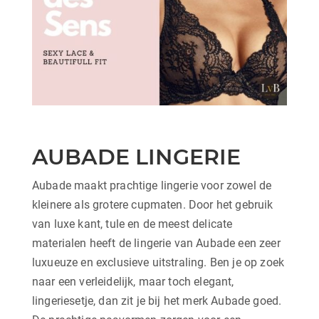
AUBADE LINGERIE
Aubade maakt prachtige lingerie voor zowel de
kleinere als grotere cupmaten. Door het gebruik
van luxe kant, tule en de meest delicate
materialen heeft de lingerie van Aubade een zeer
luxueuze en exclusieve uitstraling. Ben je op zoek
naar een verleidelijk, maar toch elegant,
lingeriesetje, dan zit je bij het merk Aubade goed.