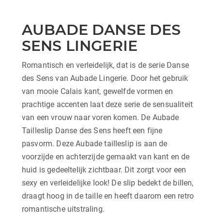
AUBADE DANSE DES
SENS LINGERIE
Romantisch en verleidelijk, dat is de serie Danse
des Sens van Aubade Lingerie. Door het gebruik
van mooie Calais kant, gewelfde vormen en
prachtige accenten laat deze serie de sensualiteit
van een vrouw naar voren komen. De Aubade
Tailleslip Danse des Sens heeft een fijne
pasvorm. Deze Aubade tailleslip is aan de
voorzijde en achterzijde gemaakt van kant en de
huid is gedeeltelijk zichtbaar. Dit zorgt voor een
sexy en verleidelijke look! De slip bedekt de billen,
draagt hoog in de taille en heeft daarom een retro
romantische uitstraling.