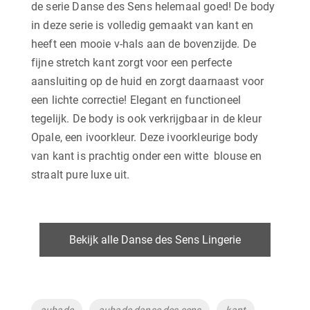
de serie Danse des Sens helemaal goed! De body
in deze serie is volledig gemaakt van kant en
heeft een mooie v-hals aan de bovenzijde. De
fijne stretch kant zorgt voor een perfecte
aansluiting op de huid en zorgt daarnaast voor
een lichte correctie! Elegant en functioneel
tegelijk. De body is ook verkrijgbaar in de kleur
Opale, een ivoorkleur. Deze ivoorkleurige body
van kant is prachtig onder een witte blouse en
straalt pure luxe uit.
Bekijk alle Danse des Sens Lingerie
Tags