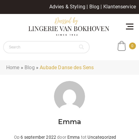
Advies & Styling
|
Blog
|
Klantenservice
0
Home
»
Blog
»
Aubade Danse des Sens
Emma
geplaatst
Op
6 september 2022
door
Emma
tot
Uncategorized