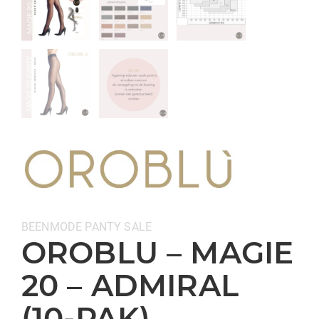
Categorieën:
BEENMODE
PANTY
SALE
OROBLU – MAGIE
20 – ADMIRAL
(10-PAK)