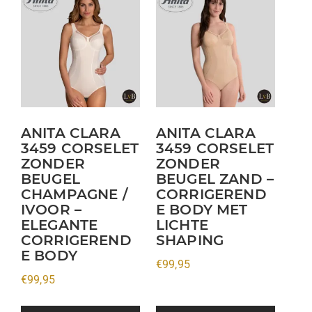
product
product
heeft
heeft
meerdere
meerdere
variaties.
variaties.
Deze
Deze
optie
optie
kan
kan
ANITA CLARA
ANITA CLARA
3459 CORSELET
3459 CORSELET
gekozen
gekozen
ZONDER
ZONDER
worden
worden
BEUGEL
BEUGEL ZAND –
op
op
CHAMPAGNE /
CORRIGEREND
de
de
IVOOR –
E BODY MET
productpagina
productpagina
ELEGANTE
LICHTE
CORRIGEREND
SHAPING
E BODY
€
99,95
€
99,95