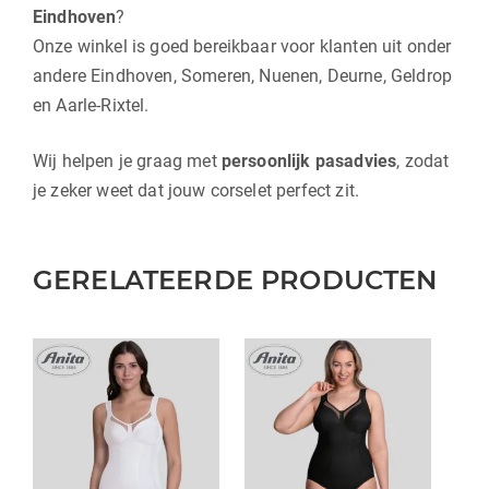
Eindhoven
?
Onze winkel is goed bereikbaar voor klanten uit onder
andere
Eindhoven
,
Someren
,
Nuenen
,
Deurne
,
Geldrop
en
Aarle-Rixtel
.
Wij helpen je graag met
persoonlijk pasadvies
, zodat
je zeker weet dat jouw corselet perfect zit.
GERELATEERDE PRODUCTEN
Dit
Dit
product
product
heeft
heeft
meerdere
meerdere
variaties.
variaties.