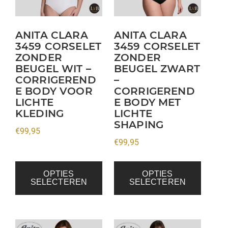
Deze
Deze
optie
optie
kan
kan
ANITA CLARA
ANITA CLARA
3459 CORSELET
3459 CORSELET
gekozen
gekozen
ZONDER
ZONDER
worden
worden
BEUGEL WIT –
BEUGEL ZWART
op
op
CORRIGEREND
–
de
de
E BODY VOOR
CORRIGEREND
productpagina
productpagina
LICHTE
E BODY MET
KLEDING
LICHTE
SHAPING
€
99,95
€
99,95
OPTIES
OPTIES
SELECTEREN
SELECTEREN
Dit
Dit