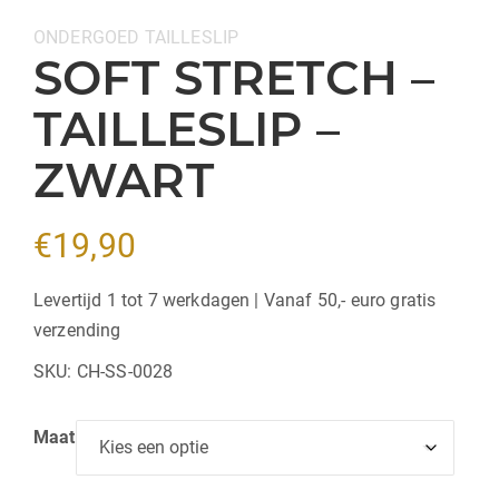
Categorieën:
ONDERGOED
TAILLESLIP
SOFT STRETCH –
TAILLESLIP –
ZWART
€
19,90
Levertijd 1 tot 7 werkdagen | Vanaf 50,- euro gratis
verzending
SKU:
CH-SS-0028
Maat