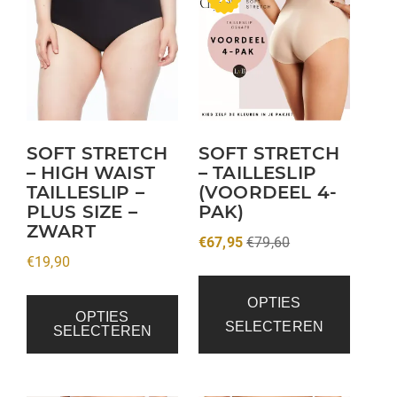
product
heeft
meerdere
variaties.
Deze
optie
kan
SOFT STRETCH
SOFT STRETCH
– HIGH WAIST
– TAILLESLIP
gekozen
TAILLESLIP –
(VOORDEEL 4-
worden
PLUS SIZE –
PAK)
op
ZWART
€
67,95
€
79,60
de
€
19,90
productpagina
OPTIES
OPTIES
SELECTEREN
SELECTEREN