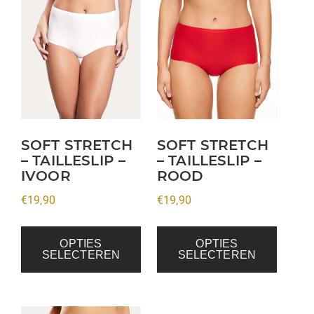
Dit
Dit
product
product
heeft
heeft
meerdere
meerdere
variaties.
variaties.
Deze
Deze
optie
optie
kan
kan
SOFT STRETCH
SOFT STRETCH
– TAILLESLIP –
– TAILLESLIP –
gekozen
gekozen
IVOOR
ROOD
worden
worden
op
op
€
19,90
€
19,90
de
de
productpagina
productpagina
OPTIES
OPTIES
SELECTEREN
SELECTEREN