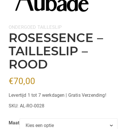
Categorieën:
ONDERGOED
TAILLESLIP
ROSESSENCE –
TAILLESLIP –
ROOD
€
70,00
Levertijd 1 tot 7 werkdagen | Gratis Verzending!
SKU:
AL-RO-0028
Maat