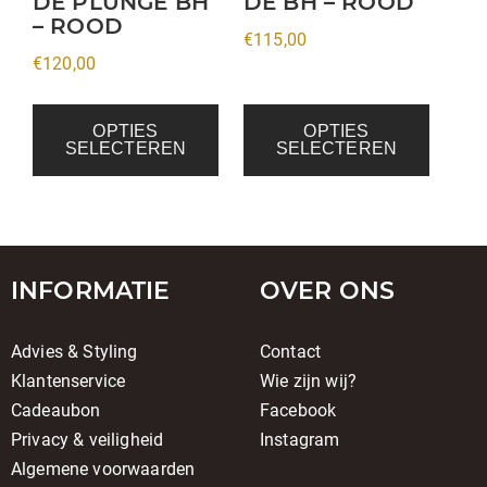
DE PLUNGE BH
DE BH – ROOD
worden
worden
– ROOD
op
op
€
115,00
€
120,00
de
de
productpagina
productpagina
OPTIES
OPTIES
SELECTEREN
SELECTEREN
INFORMATIE
OVER ONS
Advies & Styling
Contact
Klantenservice
Wie zijn wij?
Cadeaubon
Facebook
Privacy & veiligheid
Instagram
Algemene voorwaarden