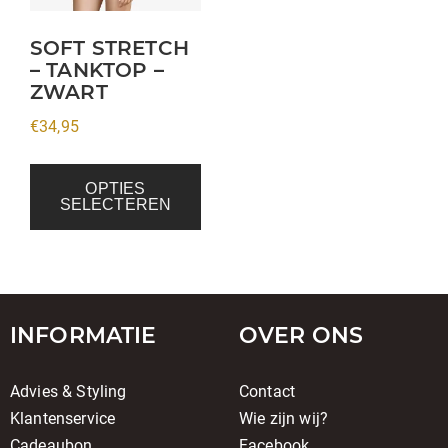
optie
kan
SOFT STRETCH
– TANKTOP –
gekozen
ZWART
worden
op
€
34,95
de
productpagina
OPTIES
SELECTEREN
INFORMATIE
OVER ONS
Advies & Styling
Contact
Klantenservice
Wie zijn wij?
Cadeaubon
Facebook