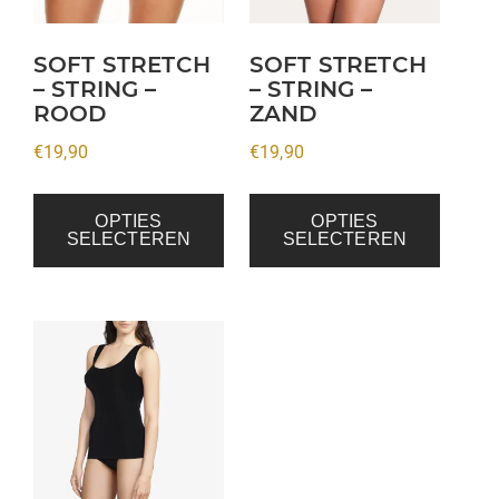
optie
optie
kan
kan
SOFT STRETCH
SOFT STRETCH
– STRING –
– STRING –
gekozen
gekozen
ROOD
ZAND
worden
worden
op
op
€
19,90
€
19,90
de
de
productpagina
productpagina
OPTIES
OPTIES
SELECTEREN
SELECTEREN
Dit
product
heeft
meerdere
variaties.
Deze