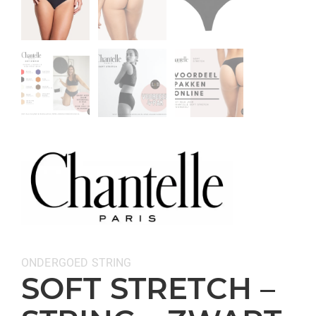
Categorieën:
ONDERGOED
STRING
SOFT STRETCH –