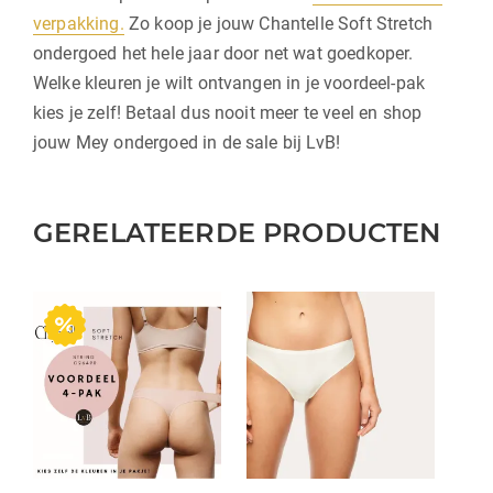
verpakking.
Zo koop je jouw Chantelle Soft Stretch
ondergoed het hele jaar door net wat goedkoper.
Welke kleuren je wilt ontvangen in je voordeel-pak
kies je zelf! Betaal dus nooit meer te veel en shop
jouw Mey ondergoed in de sale bij LvB!
GERELATEERDE PRODUCTEN
Dit
product
heeft
meerdere
variaties.
Deze
optie