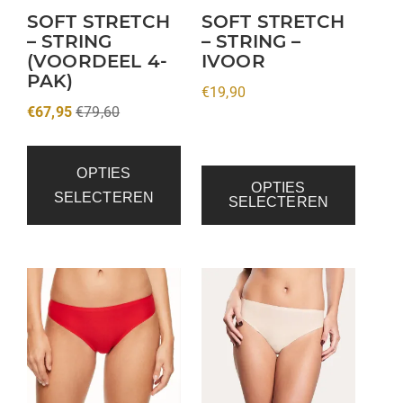
kan
SOFT STRETCH
SOFT STRETCH
– STRING
– STRING –
gekozen
(VOORDEEL 4-
IVOOR
worden
PAK)
op
€
19,90
€
67,95
€
79,60
de
productpagina
OPTIES
OPTIES
SELECTEREN
SELECTEREN
Dit
Dit
product
product
heeft
heeft
meerdere
meerdere
variaties.
variaties.
Deze
Deze