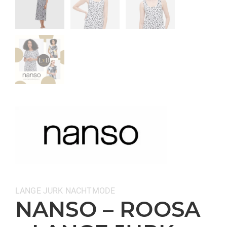
Categorieën:
LANGE JURK
NACHTMODE
NANSO – ROOSA