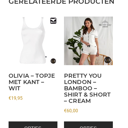
GERELATEERDE PRODUCTEN
Dit
Dit
product
product
heeft
heeft
meerdere
meerdere
variaties.
variaties.
Deze
Deze
optie
optie
kan
kan
OLIVIA – TOPJE
PRETTY YOU
MET KANT –
LONDON –
gekozen
gekozen
WIT
BAMBOO –
worden
worden
SHIRT & SHORT
op
op
€
19,95
– CREAM
de
de
€
60,00
productpagina
productpagina