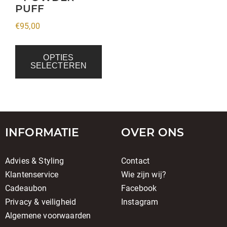
de
PUFF
productpagina
€
95,00
OPTIES
SELECTEREN
INFORMATIE
OVER ONS
Advies & Styling
Contact
Klantenservice
Wie zijn wij?
Cadeaubon
Facebook
Privacy & veiligheid
Instagram
Algemene voorwaarden