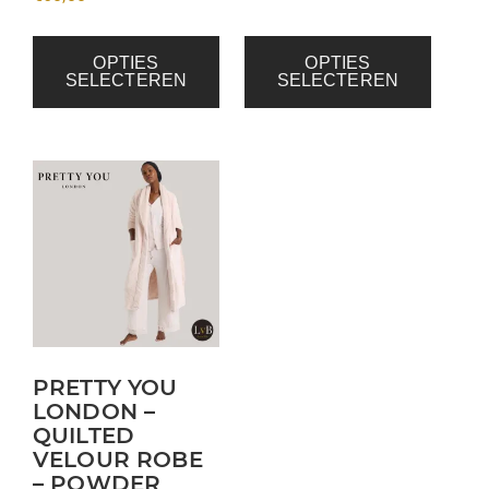
OPTIES
OPTIES
SELECTEREN
SELECTEREN
Dit
product
heeft
meerdere
variaties.
Deze
optie
kan
PRETTY YOU
LONDON –
gekozen
QUILTED
worden
VELOUR ROBE
op
– POWDER