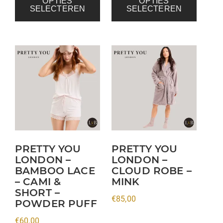
OPTIES
OPTIES
SELECTEREN
SELECTEREN
Dit
Dit
product
product
heeft
heeft
meerdere
meerdere
variaties.
variaties.
Deze
Deze
optie
optie
kan
kan
PRETTY YOU
PRETTY YOU
LONDON –
LONDON –
gekozen
gekozen
BAMBOO LACE
CLOUD ROBE –
worden
worden
– CAMI &
MINK
op
op
SHORT –
€
85,00
de
de
POWDER PUFF
productpagina
productpagina
€
60,00