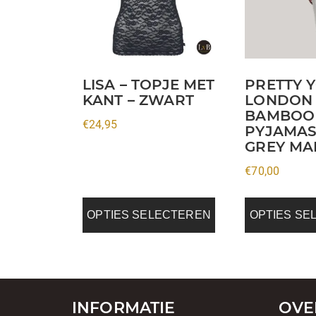
variaties.
variaties.
Deze
Deze
optie
optie
kan
kan
LISA – TOPJE MET
PRETTY 
gekozen
gekozen
KANT – ZWART
LONDON 
worden
worden
BAMBOO
€
24,95
op
op
PYJAMAS
de
de
GREY MA
productpagina
productpagin
€
70,00
OPTIES SELECTEREN
OPTIES SE
INFORMATIE
OVE