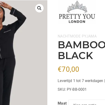
Categorieën:
NACHTMODE
PYJAMA
BAMBOO 
BLACK
€
70,00
Levertijd 1 tot 7 werkdagen 
SKU:
PY-BB-0001
Maat