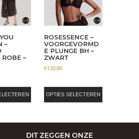
variaties.
Deze
optie
kan
 YOU
ROSESSENCE –
gekozen
 –
VOORGEVORMD
worden
D
E PLUNGE BH –
op
 ROBE –
ZWART
de
€
120,00
na
productpagina
SELECTEREN
OPTIES SELECTEREN
DIT ZEGGEN ONZE