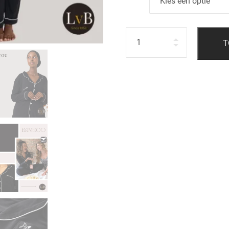
Hoeveelheid
T