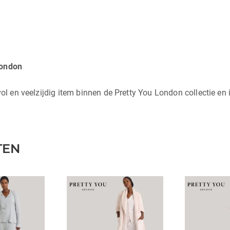
London
lvol en veelzijdig item binnen de Pretty You London collectie e
TEN
Dit
Dit
product
product
heeft
heeft
meerdere
meerdere