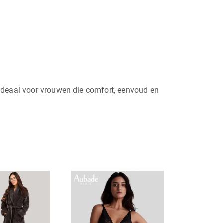
n ideaal voor vrouwen die comfort, eenvoud en
Dit
product
heeft
meerdere