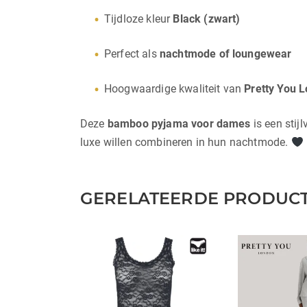
Tijdloze kleur
Black (zwart)
Perfect als
nachtmode of loungewear
Hoogwaardige kwaliteit van
Pretty You 
Deze
bamboo pyjama voor dames
is een stij
luxe willen combineren in hun nachtmode.
GERELATEERDE PRODUC
Dit
Dit
product
product
heeft
heeft
meerdere
meerdere