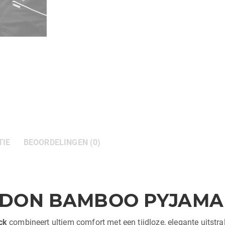
TIE
BEOORDELINGEN (0)
NDON
BAMBOO PYJAMA 
ck
combineert ultiem comfort met een tijdloze, elegante uitstr