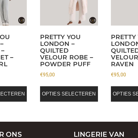
variaties.
variaties.
Deze
Deze
optie
optie
kan
kan
YOU
PRETTY YOU
PRETTY
gekozen
gekozen
–
LONDON –
LONDON
worden
worden
 –
QUILTED
QUILTE
op
op
ET –
VELOUR ROBE –
VELOUR
de
de
RL
POWDER PUFF
RAVEN
a
productpagina
productpagi
€
95,00
€
95,00
LECTEREN
OPTIES SELECTEREN
OPTIES 
R ONS
LINGERIE VAN