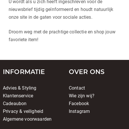
U wordt als u zich heeft ingeschreven voor de
nieuwsbrief tijdig geïnformeerd en houdt natuurlijk
onze site in de gaten voor sociale acties.
Droom weg met de prachtige collectie en shop jouw
favoriete item!
INFORMATIE
OVER ONS
Advies & Styling
Contact
Klantenservice
Wie zijn wij?
Cadeaubon
Facebook
Privacy & veiligheid
Instagram
Algemene voorwaarden