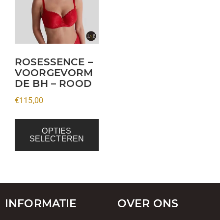
meerdere
variaties.
Deze
optie
kan
ROSESSENCE –
VOORGEVORM
gekozen
DE BH – ROOD
worden
op
€
115,00
de
productpagina
OPTIES
SELECTEREN
INFORMATIE
OVER ONS