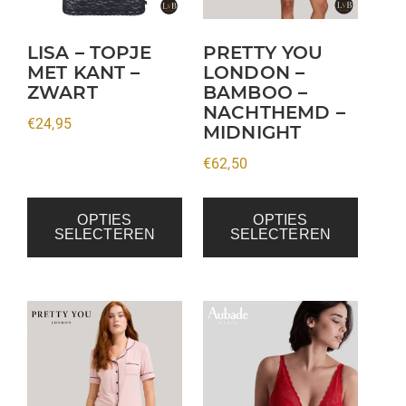
optie
optie
kan
kan
LISA – TOPJE
PRETTY YOU
MET KANT –
LONDON –
gekozen
gekozen
ZWART
BAMBOO –
worden
worden
NACHTHEMD –
op
op
€
24,95
MIDNIGHT
de
de
€
62,50
productpagina
productpagina
OPTIES
OPTIES
SELECTEREN
SELECTEREN
Dit
Dit
product
product
heeft
heeft
meerdere
meerdere