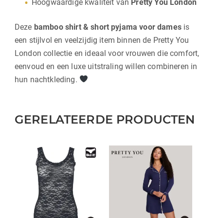
Hoogwaardige kwaliteit van
Pretty You London
Deze
bamboo shirt & short pyjama voor dames
is
een stijlvol en veelzijdig item binnen de Pretty You
London collectie en ideaal voor vrouwen die comfort,
eenvoud en een luxe uitstraling willen combineren in
hun nachtkleding.
GERELATEERDE PRODUCTEN
Dit
Dit
product
product
heeft
heeft
meerdere
meerdere
variaties.
variaties.
Deze
Deze