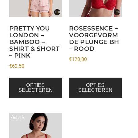
variaties.
variaties.
Deze
Deze
optie
optie
kan
kan
PRETTY YOU
ROSESSENCE –
LONDON –
VOORGEVORM
gekozen
gekozen
BAMBOO –
DE PLUNGE BH
worden
worden
SHIRT & SHORT
– ROOD
op
op
– PINK
€
120,00
de
de
€
62,50
productpagina
productpagina
OPTIES
OPTIES
SELECTEREN
SELECTEREN
Dit
product
heeft