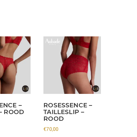
Dit
product
heeft
meerdere
variaties.
Deze
optie
kan
ENCE –
ROSESSENCE –
gekozen
 – ROOD
TAILLESLIP –
worden
ROOD
op
€
70,00
de