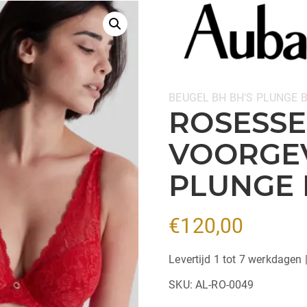
Categorieën:
BEUGEL BH
BH'S
PLUNGE 
ROSESSE
VOORGE
PLUNGE 
€
120,00
Levertijd 1 tot 7 werkdagen 
SKU:
AL-RO-0049