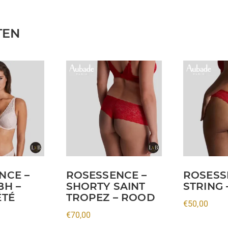
TEN
Dit
Dit
product
product
heeft
heeft
meerdere
meerdere
variaties.
variaties.
Deze
Deze
optie
optie
kan
kan
NCE –
ROSESSENCE –
ROSESS
gekozen
gekozen
BH –
SHORTY SAINT
STRING
worden
worden
ÉTÉ
TROPEZ – ROOD
€
50,00
op
op
€
70,00
de
de