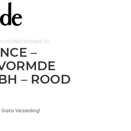
BH
VOORGEVORMDE BH
NCE –
VORMDE
BH – ROOD
| Gratis Verzending!