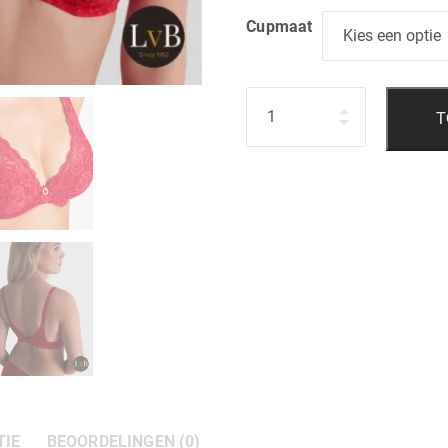
Cupmaat
Hoeveelheid
T
TIE
BEOORDELINGEN (0)