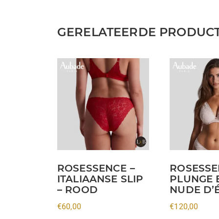
GERELATEERDE PRODUC
Dit
Dit
product
product
heeft
heeft
meerdere
meerdere
variaties.
variaties.
Deze
Deze
optie
optie
kan
kan
ROSESSENCE –
ROSESSE
gekozen
gekozen
ITALIAANSE SLIP
PLUNGE 
worden
worden
– ROOD
NUDE D’
op
op
€
60,00
€
120,00
de
de