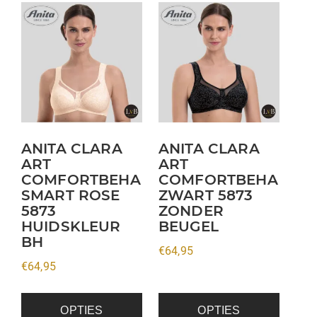
Dit
Dit
product
product
heeft
heeft
meerdere
meerdere
variaties.
variaties.
Deze
Deze
optie
optie
kan
kan
ANITA CLARA
ANITA CLARA
ART
ART
gekozen
gekozen
COMFORTBEHA
COMFORTBEHA
worden
worden
SMART ROSE
ZWART 5873
op
op
5873
ZONDER
de
de
HUIDSKLEUR
BEUGEL
productpagina
productpagina
BH
€
64,95
€
64,95
OPTIES
OPTIES