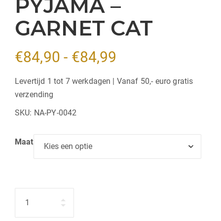
PYJAMA –
GARNET CAT
Prijsklasse:
€
84,90
-
€
84,99
€84,90
Levertijd 1 tot 7 werkdagen | Vanaf 50,- euro gratis
verzending
tot
SKU:
NA-PY-0042
€84,99
Maat
Hoeveelheid