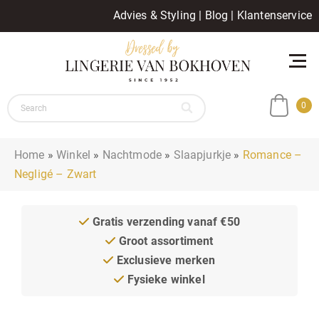
Advies & Styling
|
Blog
|
Klantenservice
0
Home
»
Winkel
»
Nachtmode
»
Slaapjurkje
»
Romance –
Negligé – Zwart
Gratis verzending vanaf €50
Groot assortiment
Exclusieve merken
Fysieke winkel