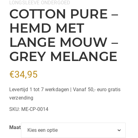
Categorieën:
LONGSLEEVE
ONDERGOED
COTTON PURE –
HEMD MET
LANGE MOUW –
GREY MELANGE
€
34,95
Levertijd 1 tot 7 werkdagen | Vanaf 50,- euro gratis
verzending
SKU:
ME-CP-0014
Maat