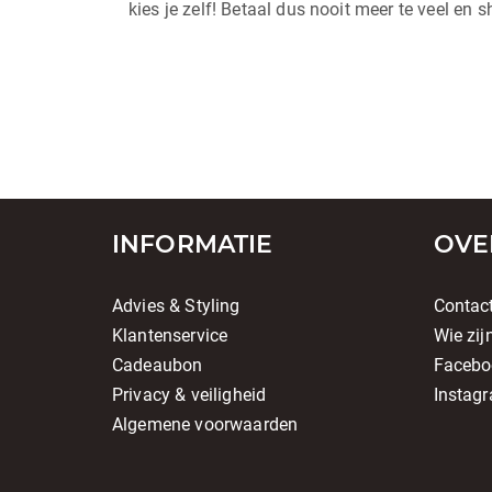
kies je zelf! Betaal dus nooit meer te veel en
INFORMATIE
OVE
Advies & Styling
Contac
Klantenservice
Wie zij
Cadeaubon
Facebo
Privacy & veiligheid
Instag
Algemene voorwaarden