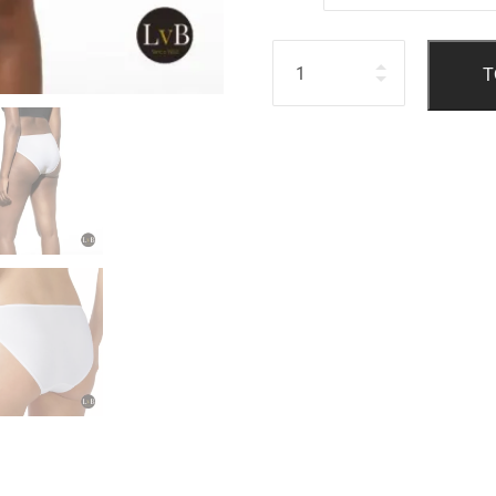
Hoeveelheid
T