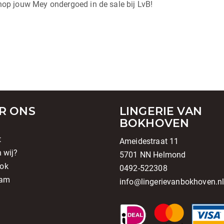
 shop jouw Mey ondergoed in de sale bij LvB!
R ONS
LINGERIE VAN
BOKHOVEN
t
Ameidestraat 11
n wij?
5701 NN Helmond
ok
0492-522308
ram
info@lingerievanbokhoven.n