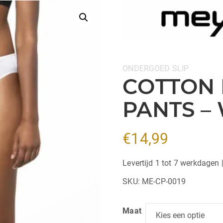
Categorieën:
ONDERGOED
SLIP
COTTON 
PANTS –
€
14,99
Levertijd 1 tot 7 werkdagen 
SKU:
ME-CP-0019
Maat