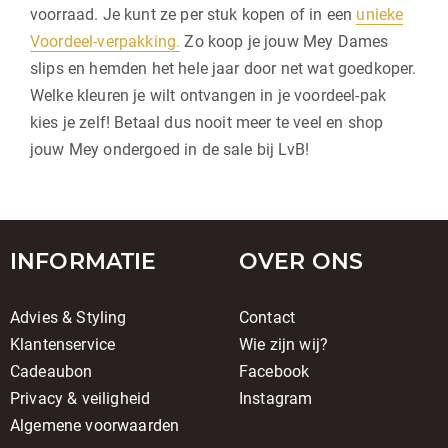
voorraad. Je kunt ze per stuk kopen of in een
unieke
Voordeel-verpakking.
Zo koop je jouw Mey Dames
slips en hemden het hele jaar door net wat goedkoper.
Welke kleuren je wilt ontvangen in je voordeel-pak
kies je zelf! Betaal dus nooit meer te veel en shop
jouw Mey ondergoed in de sale bij LvB!
INFORMATIE
OVER ONS
Advies & Styling
Contact
Klantenservice
Wie zijn wij?
Cadeaubon
Facebook
Privacy & veiligheid
Instagram
Algemene voorwaarden