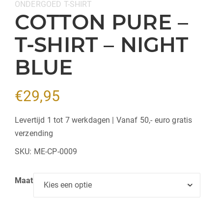
Categorieën:
ONDERGOED
T-SHIRT
COTTON PURE –
T-SHIRT – NIGHT
BLUE
€
29,95
Levertijd 1 tot 7 werkdagen | Vanaf 50,- euro gratis
verzending
SKU:
ME-CP-0009
Maat