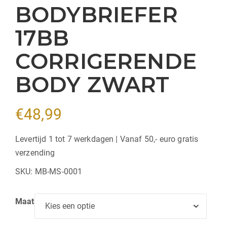
BODYBRIEFER
17BB
CORRIGERENDE
BODY ZWART
€
48,99
Levertijd 1 tot 7 werkdagen | Vanaf 50,- euro gratis
verzending
SKU:
MB-MS-0001
Maat