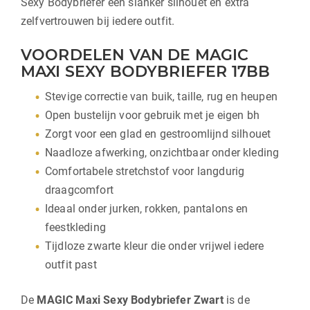
Sexy Bodybriefer een slanker silhouet en extra
zelfvertrouwen bij iedere outfit.
VOORDELEN VAN DE MAGIC
MAXI SEXY BODYBRIEFER 17BB
Stevige correctie van buik, taille, rug en heupen
Open bustelijn voor gebruik met je eigen bh
Zorgt voor een glad en gestroomlijnd silhouet
Naadloze afwerking, onzichtbaar onder kleding
Comfortabele stretchstof voor langdurig
draagcomfort
Ideaal onder jurken, rokken, pantalons en
feestkleding
Tijdloze zwarte kleur die onder vrijwel iedere
outfit past
De
MAGIC Maxi Sexy Bodybriefer Zwart
is de