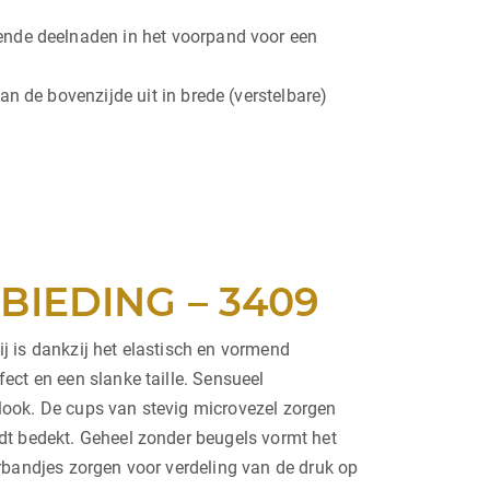
ende deelnaden in het voorpand voor een
n de bovenzijde uit in brede (verstelbare)
IEDING – 3409
j is dankzij het elastisch en vormend
ect en een slanke taille. Sensueel
look. De cups van stevig microvezel zorgen
dt bedekt. Geheel zonder beugels vormt het
rbandjes zorgen voor verdeling van de druk op