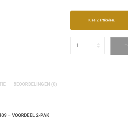
Kies 2 artikelen.
Hoeveelheid
T
TIE
BEOORDELINGEN (0)
 3409 – VOORDEEL 2-PAK