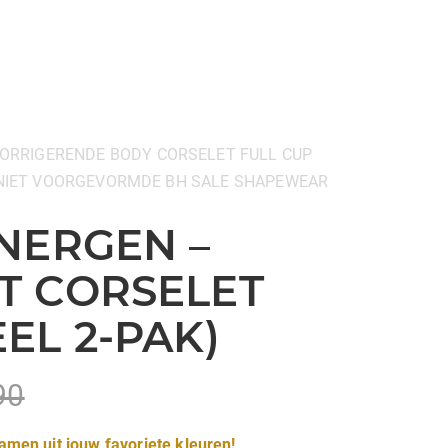
ORRIGERENDE BODY
CORSELET
FULL CUP
NIET VOORGEVORMDE BH
SALE
SHAPEWEAR
NERGEN –
T CORSELET
EL 2-PAK)
90
amen uit jouw favoriete kleuren!