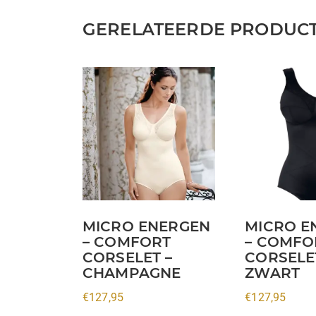
GERELATEERDE PRODUC
Dit
Dit
product
product
heeft
heeft
meerdere
meerdere
variaties.
variaties.
Deze
Deze
optie
optie
kan
kan
MICRO ENERGEN
MICRO E
gekozen
gekozen
– COMFORT
– COMFO
worden
worden
CORSELET –
CORSELE
op
op
CHAMPAGNE
ZWART
de
de
€
127,95
€
127,95
productpagina
productpagin