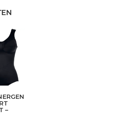
TEN
NERGEN
RT
T –
a