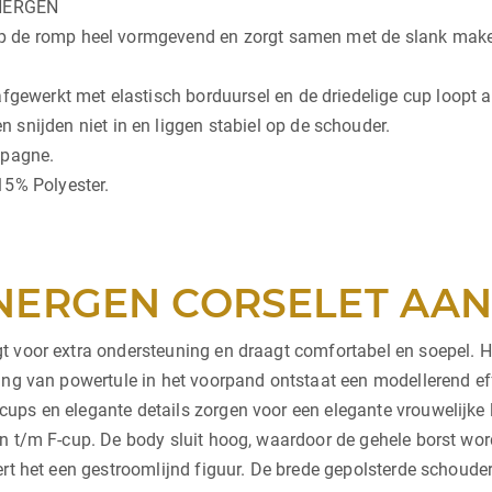
ENERGEN
l op de romp heel vormgevend en zorgt samen met de slank mak
gewerkt met elastisch borduursel en de driedelige cup loopt aa
nijden niet in en liggen stabiel op de schouder.
mpagne.
15% Polyester.
NERGEN CORSELET AANB
 voor extra ondersteuning en draagt comfortabel en soepel. Hi
ing van powertule in het voorpand ontstaat een modellerend eff
ups en elegante details zorgen voor een elegante vrouwelijke 
n t/m F-cup. De body sluit hoog, waardoor de gehele borst wor
ert het een gestroomlijnd figuur. De brede gepolsterde schoude