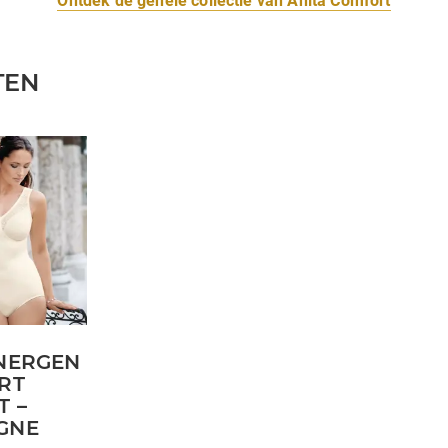
Ontdek de gehele collectie van Anita Comfort
TEN
NERGEN
RT
T –
GNE