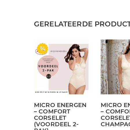
GERELATEERDE PRODUC
Dit
product
heeft
meerdere
variaties.
Deze
optie
kan
MICRO ENERGEN
MICRO E
gekozen
– COMFORT
– COMFO
worden
CORSELET
CORSELE
op
(VOORDEEL 2-
CHAMPA
de