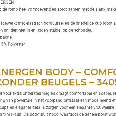
ENERGEN
l op de romp heel vormgevend en zorgt samen met de slank mak
gewerkt met elastisch borduursel en de driedelige cup loopt aa
nijden niet in en liggen stabiel op de schouder.
mpagne.
15% Polyester.
ENERGEN BODY – COMF
ZONDER BEUGELS – 340
 voor extra ondersteuning en draagt comfortabel en soepel. Hi
ing van powertule in het voorpand ontstaat een modellerend eff
ups en elegante details zorgen voor een elegante vrouwelijke 
n t/m F-cup. De body sluit hoog, waardoor de gehele borst wor