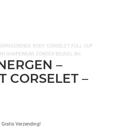
ORRIGERENDE BODY
CORSELET
FULL CUP
BH
SHAPEWEAR
ZONDER BEUGEL BH
NERGEN –
 CORSELET –
| Gratis Verzending!