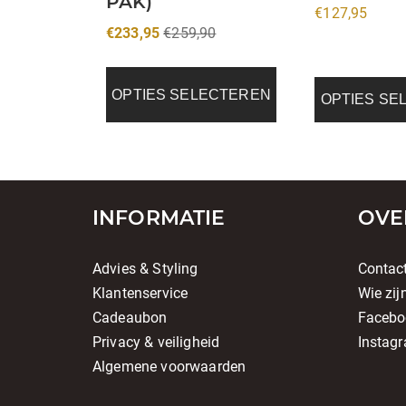
PAK)
€
127,95
productpagin
€
233,95
€
259,90
OPTIES SELECTEREN
OPTIES SE
INFORMATIE
OVE
Advies & Styling
Contac
Klantenservice
Wie zij
Cadeaubon
Facebo
Privacy & veiligheid
Instag
Algemene voorwaarden