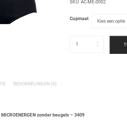
SKU:
AC-ME-0002
Cupmaat
Hoeveelheid
T
TIE
BEOORDELINGEN (0)
et MICROENERGEN zonder beugels – 3409