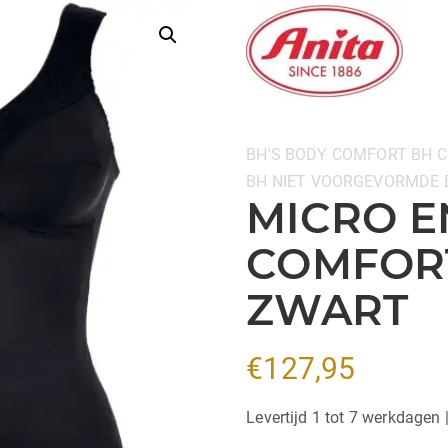
Categorieën:
BH'S
BODY
COMFORT BH
C
BH
NIET VOORGEVORMDE 
MICRO E
COMFORT
ZWART
€
127,95
Levertijd 1 tot 7 werkdagen 