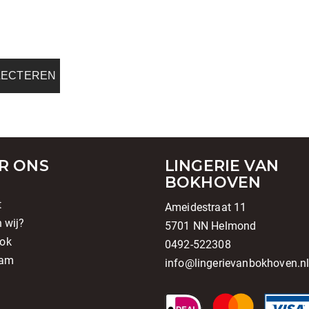
a
LECTEREN
R ONS
LINGERIE VAN
BOKHOVEN
t
Ameidestraat 11
n wij?
5701 NN Helmond
ok
0492-522308
ram
info@lingerievanbokhoven.n