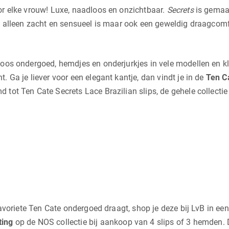
or elke vrouw! Luxe, naadloos en onzichtbaar.
Secrets
is gemaak
t alleen zacht en sensueel is maar ook een geweldig draagcomfor
loos ondergoed, hemdjes en onderjurkjes in vele modellen en kl
t. Ga je liever voor een elegant kantje, dan vindt je in de
Ten C
tot Ten Cate Secrets Lace Brazilian slips, de gehele collectie 
 favoriete Ten Cate ondergoed draagt, shop je deze bij LvB in ee
ting
op de NOS collectie bij aankoop van 4 slips of 3 hemden. D