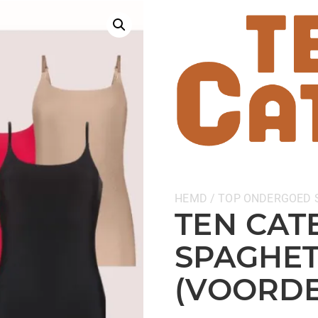
Categorieën:
HEMD / TOP
ONDERGOED
TEN CATE
SPAGHET
(VOORDE