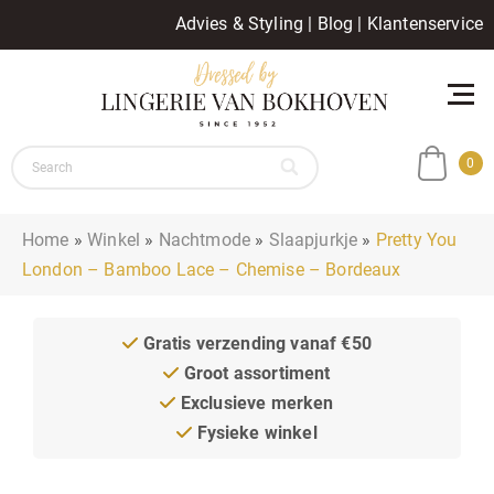
Advies & Styling
|
Blog
|
Klantenservice
0
Home
»
Winkel
»
Nachtmode
»
Slaapjurkje
»
Pretty You
London – Bamboo Lace – Chemise – Bordeaux
Gratis verzending vanaf €50
Groot assortiment
Exclusieve merken
Fysieke winkel