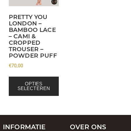
optie
kan
PRETTY YOU
LONDON –
gekozen
BAMBOO LACE
worden
– CAMI &
op
CROPPED
de
TROUSER –
productpagina
POWDER PUFF
€
70,00
OPTIES
SELECTEREN
INFORMATIE
OVER ONS