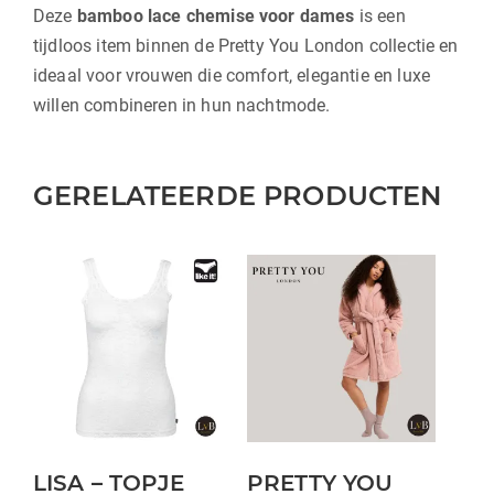
Deze
bamboo lace chemise voor dames
is een
tijdloos item binnen de Pretty You London collectie en
ideaal voor vrouwen die comfort, elegantie en luxe
willen combineren in hun nachtmode.
GERELATEERDE PRODUCTEN
Dit
Dit
product
product
heeft
heeft
meerdere
meerdere
variaties.
variaties.
Deze
Deze
optie
optie
kan
kan
LISA – TOPJE
PRETTY YOU