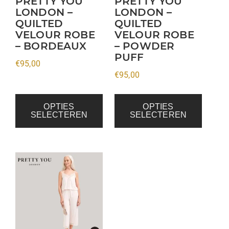
PRETTY YOU
PRETTY YOU
LONDON –
LONDON –
gekozen
gekozen
QUILTED
QUILTED
worden
worden
VELOUR ROBE
VELOUR ROBE
op
op
– BORDEAUX
– POWDER
de
de
PUFF
€
95,00
productpagina
productpagina
€
95,00
OPTIES
OPTIES
SELECTEREN
SELECTEREN
Dit
product
heeft
meerdere
variaties.
Deze