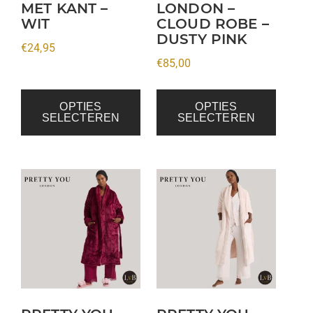
MET KANT –
LONDON –
gekozen
gekozen
WIT
CLOUD ROBE –
worden
worden
DUSTY PINK
op
op
€
24,95
€
85,00
de
de
productpagina
productpagina
OPTIES
OPTIES
SELECTEREN
SELECTEREN
Dit
Dit
product
product
heeft
heeft
meerdere
meerdere
variaties.
variaties.
Deze
Deze
optie
optie
kan
kan