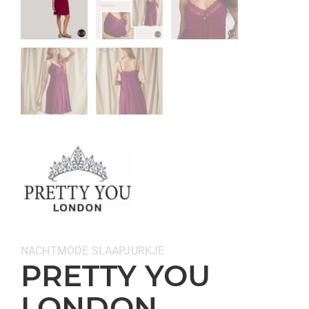
Categorieën:
NACHTMODE
SLAAPJURKJE
PRETTY YOU
LONDON –