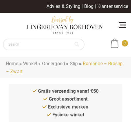
Advies & Styling
|
Blog
|
Klantenservice
0
Home
»
Winkel
»
Ondergoed
»
Slip
»
Romance – Rioslip
– Zwart
Gratis verzending vanaf €50
Groot assortiment
Exclusieve merken
Fysieke winkel