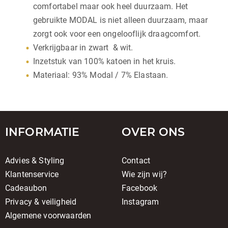
comfortabel maar ook heel duurzaam. Het
gebruikte MODAL is niet alleen duurzaam, maar
zorgt ook voor een ongelooflijk draagcomfort.
Verkrijgbaar in zwart & wit.
Inzetstuk van 100% katoen in het kruis.
Materiaal: 93% Modal / 7% Elastaan.
INFORMATIE
OVER ONS
Advies & Styling
Contact
Klantenservice
Wie zijn wij?
Cadeaubon
Facebook
Privacy & veiligheid
Instagram
Algemene voorwaarden