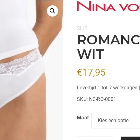
Categorie:
SLIP
ROMANCE
WIT
€
17,95
Levertijd 1 tot 7 werkdagen 
SKU:
NC-RO-0001
Maat