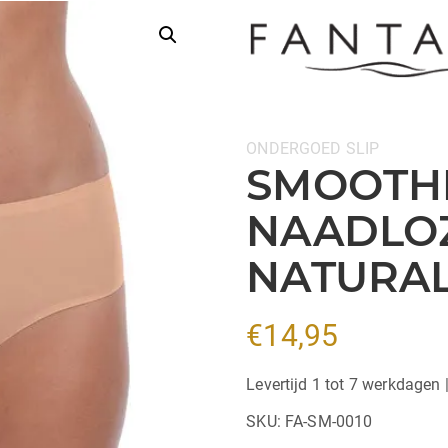
Categorieën:
ONDERGOED
SLIP
SMOOTHE
NAADLOZ
NATURA
€
14,95
Levertijd 1 tot 7 werkdagen 
SKU:
FA-SM-0010