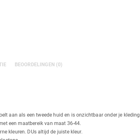
TIE
BEOORDELINGEN (0)
oelt aan als een tweede huid en is onzichtbaar onder je kleding
ll met een maatbereik van maat 36-44.
e kleuren. DUs altijd de juiste kleur.