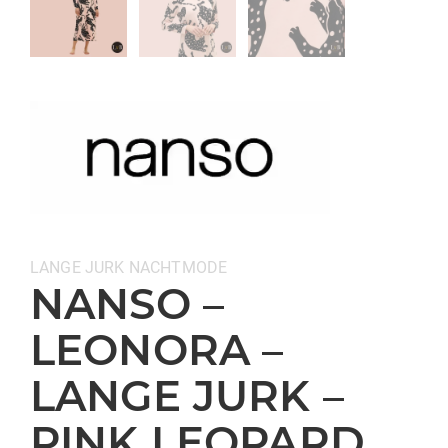
Categorieën:
LANGE JURK
NACHTMODE
NANSO –
LEONORA –
LANGE JURK –
PINK LEOPARD