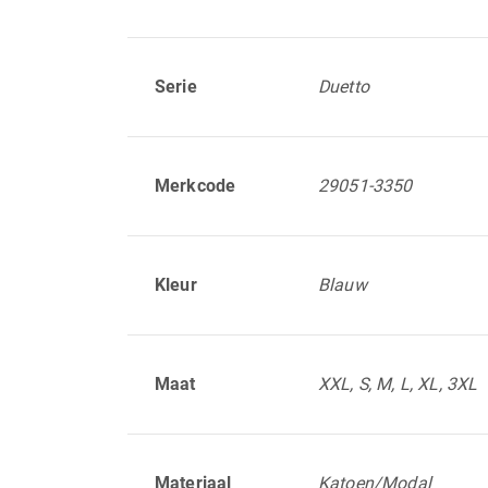
Serie
Duetto
Merkcode
29051-3350
Kleur
Blauw
Maat
XXL, S, M, L, XL, 3XL
Materiaal
Katoen/Modal