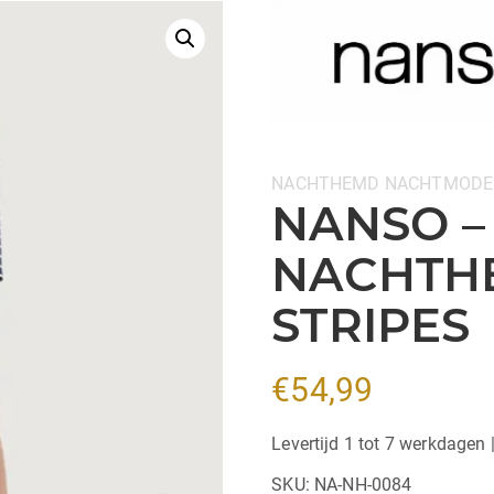
Categorieën:
NACHTHEMD
NACHTMODE
NANSO –
NACHTHE
STRIPES
€
54,99
Levertijd 1 tot 7 werkdagen 
SKU:
NA-NH-0084