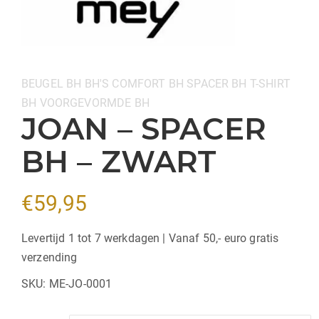
Categorieën:
BEUGEL BH
BH'S
COMFORT BH
SPACER BH
T-SHIRT
BH
VOORGEVORMDE BH
JOAN – SPACER
BH – ZWART
€
59,95
Levertijd 1 tot 7 werkdagen | Vanaf 50,- euro gratis
verzending
SKU:
ME-JO-0001