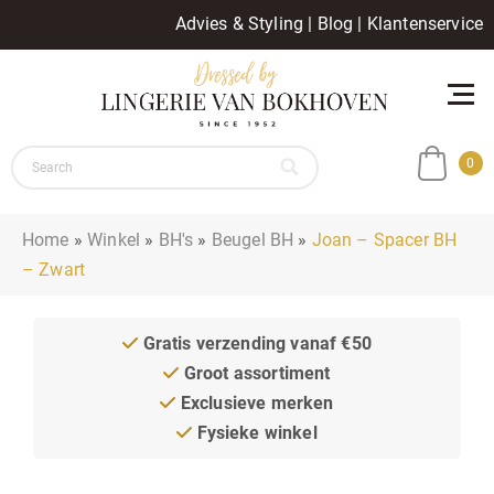
Advies & Styling
|
Blog
|
Klantenservice
0
Home
»
Winkel
»
BH's
»
Beugel BH
»
Joan – Spacer BH
– Zwart
Gratis verzending vanaf €50
Groot assortiment
Exclusieve merken
Fysieke winkel