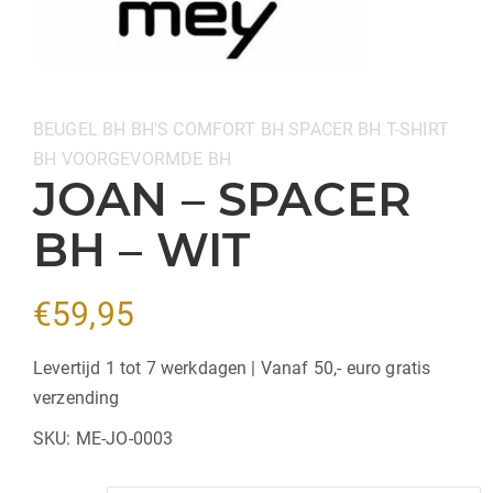
Categorieën:
BEUGEL BH
BH'S
COMFORT BH
SPACER BH
T-SHIRT
BH
VOORGEVORMDE BH
JOAN – SPACER
BH – WIT
€
59,95
Levertijd 1 tot 7 werkdagen | Vanaf 50,- euro gratis
verzending
SKU:
ME-JO-0003