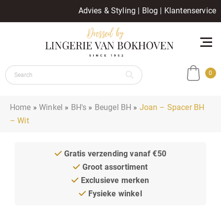
Advies & Styling
|
Blog
|
Klantenservice
0
Home
»
Winkel
»
BH's
»
Beugel BH
»
Joan – Spacer BH
– Wit
Gratis verzending vanaf €50
Groot assortiment
Exclusieve merken
Fysieke winkel