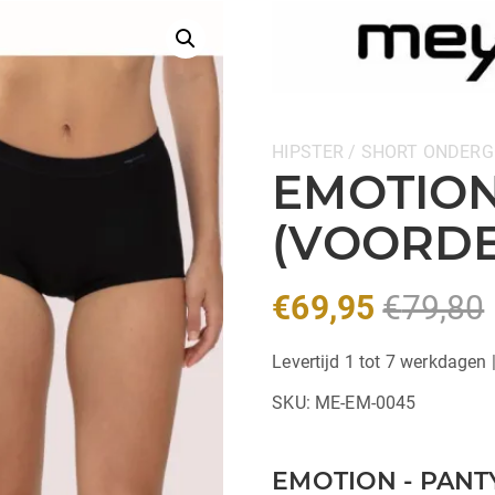
Categorieën:
HIPSTER / SHORT
ONDERG
EMOTION
(VOORDE
€
69,95
€
79,80
Levertijd 1 tot 7 werkdagen 
SKU:
ME-EM-0045
EMOTION - PANTY