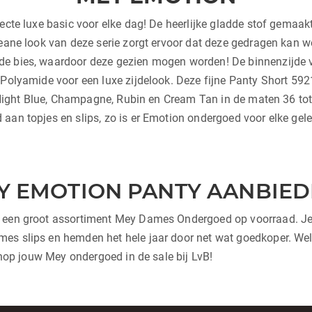
ecte luxe basic voor elke dag! De heerlijke gladde stof gemaak
leane look van deze serie zorgt ervoor dat deze gedragen kan 
de bies, waardoor deze gezien mogen worden! De binnenzijde
Polyamide voor een luxe zijdelook. Deze fijne Panty Short 5921
t, Night Blue, Champagne, Rubin en Cream Tan in de maten 36 tot
aan topjes en slips, zo is er Emotion ondergoed voor elke gel
Y EMOTION PANTY AANBIED
j een groot assortiment Mey Dames Ondergoed op voorraad. Je 
es slips en hemden het hele jaar door net wat goedkoper. Welk
 shop jouw Mey ondergoed in de sale bij LvB!