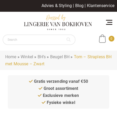
Advies & Styling
|
Blog
|
Klantenservice
0
Home
»
Winkel
»
BH's
»
Beugel BH
»
Tom – Strapless BH
met Mousse – Zwart
Gratis verzending vanaf €50
Groot assortiment
Exclusieve merken
Fysieke winkel