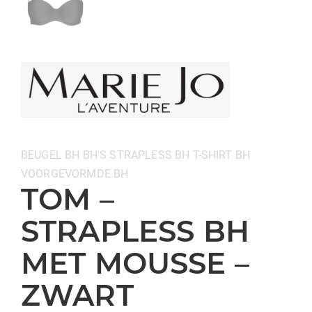
Categorieën:
BEUGEL BH
BH'S
STRAPLESS BH
T-SHIRT BH
VOORGEVORMDE BH
TOM –
STRAPLESS BH
MET MOUSSE –
ZWART