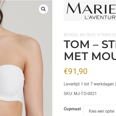
Categorieën:
BEUGEL BH
BH'S
STRAPLE
TOM – S
MET MOU
€
91,90
Levertijd 1 tot 7 werkdagen 
SKU:
MJ-TO-0021
Cupmaat