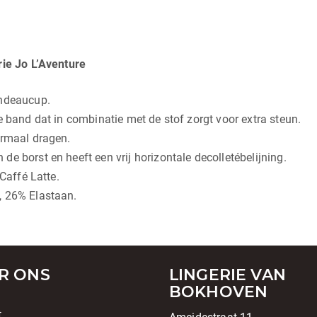
ie Jo L’Aventure
andeaucup.
e band dat in combinatie met de stof zorgt voor extra steun.
ormaal dragen.
e borst en heeft een vrij horizontale decolletébelijning.
 Caffé Latte.
, 26% Elastaan.
R ONS
LINGERIE VAN
BOKHOVEN
t