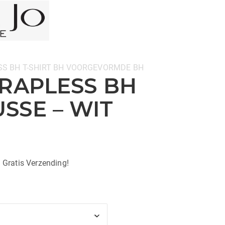
SS BH
T-SHIRT BH
VOORGEVORMDE BH
TRAPLESS BH
SSE – WIT
| Gratis Verzending!