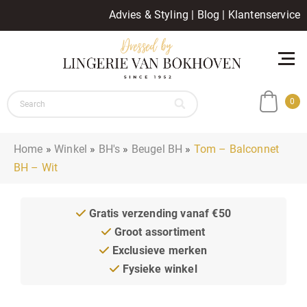
Advies & Styling
|
Blog
|
Klantenservice
0
Home
»
Winkel
»
BH's
»
Beugel BH
»
Tom – Balconnet
BH – Wit
Gratis verzending vanaf €50
Groot assortiment
Exclusieve merken
Fysieke winkel