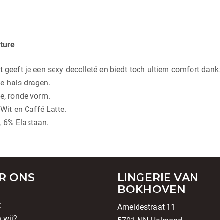
ture
t geeft je een sexy decolleté en biedt toch ultiem comfort dank
e hals dragen.
ke, ronde vorm.
 Wit en Caffé Latte.
, 6% Elastaan.
R ONS
LINGERIE VAN
BOKHOVEN
t
Ameidestraat 11
n wij?