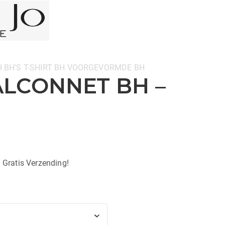
H
BH'S
T-SHIRT BH
VOORGEVORMDE BH
ALCONNET BH –
| Gratis Verzending!