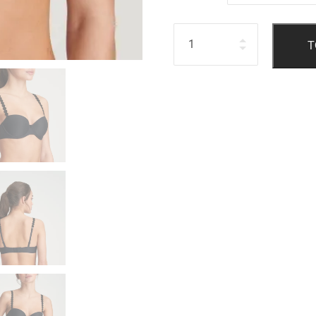
Hoeveelheid
T