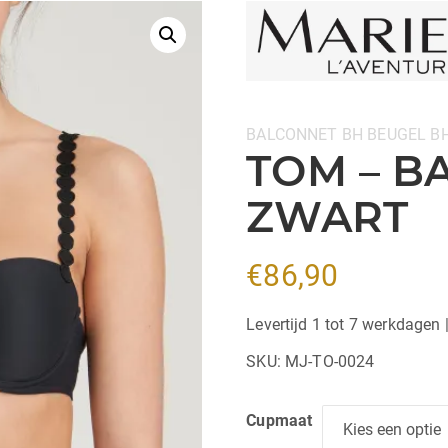
Categorieën:
BALCONNET BH
BEUGEL B
TOM – B
ZWART
€
86,90
Levertijd 1 tot 7 werkdagen 
SKU:
MJ-TO-0024
Cupmaat