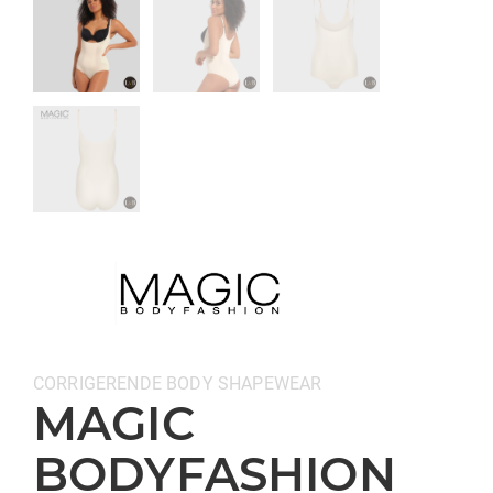
Categorieën:
CORRIGERENDE BODY
SHAPEWEAR
MAGIC
BODYFASHION