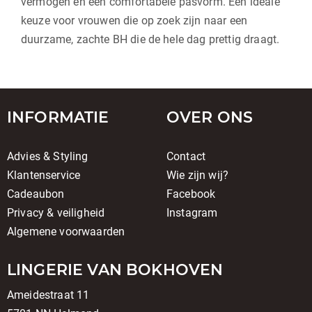
vermogen en een comfortabele pasvorm. Een ideale
keuze voor vrouwen die op zoek zijn naar een
duurzame, zachte BH die de hele dag prettig draagt.
INFORMATIE
OVER ONS
Advies & Styling
Contact
Klantenservice
Wie zijn wij?
Cadeaubon
Facebook
Privacy & veiligheid
Instagram
Algemene voorwaarden
LINGERIE VAN BOKHOVEN
Ameidestraat 11