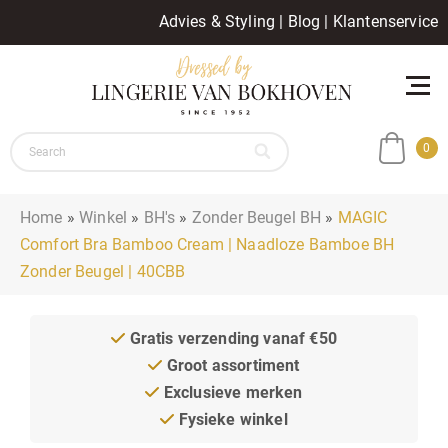
Advies & Styling
|
Blog
|
Klantenservice
0
Home
»
Winkel
»
BH's
»
Zonder Beugel BH
»
MAGIC
Comfort Bra Bamboo Cream | Naadloze Bamboe BH
Zonder Beugel | 40CBB
Gratis verzending vanaf €50
Groot assortiment
Exclusieve merken
Fysieke winkel