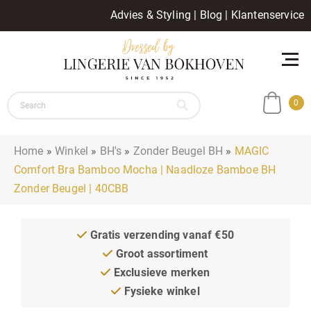
Advies & Styling
|
Blog
|
Klantenservice
0
Home
»
Winkel
»
BH's
»
Zonder Beugel BH
»
MAGIC
Comfort Bra Bamboo Mocha | Naadloze Bamboe BH
Zonder Beugel | 40CBB
Gratis verzending vanaf €50
Groot assortiment
Exclusieve merken
Fysieke winkel