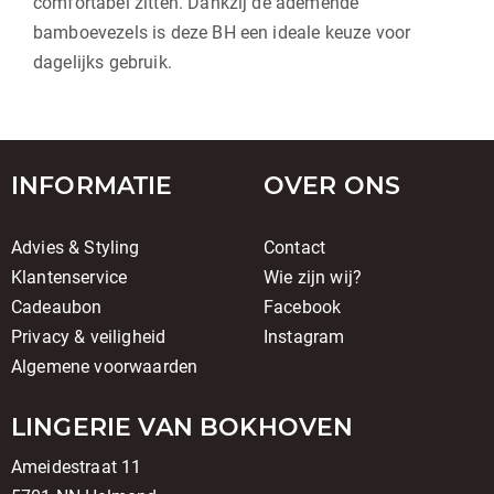
comfortabel zitten. Dankzij de ademende
bamboevezels is deze BH een ideale keuze voor
dagelijks gebruik.
INFORMATIE
OVER ONS
Advies & Styling
Contact
Klantenservice
Wie zijn wij?
Cadeaubon
Facebook
Privacy & veiligheid
Instagram
Algemene voorwaarden
LINGERIE VAN BOKHOVEN
Ameidestraat 11