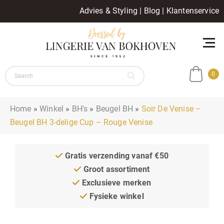
Advies & Styling
|
Blog
|
Klantenservice
0
Home
»
Winkel
»
BH's
»
Beugel BH
»
Soir De Venise –
Beugel BH 3-delige Cup – Rouge Venise
Gratis verzending vanaf €50
Groot assortiment
Exclusieve merken
Fysieke winkel