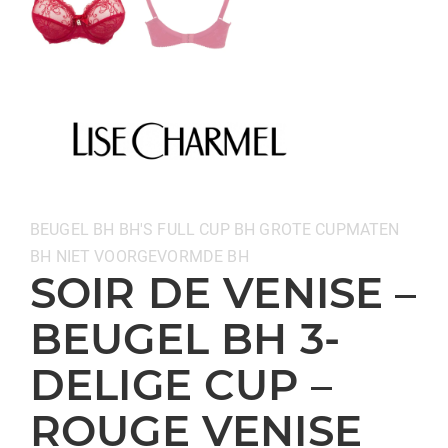
Categorieën:
BEUGEL BH
BH'S
FULL CUP BH
GROTE CUPMATEN
BH
NIET VOORGEVORMDE BH
SOIR DE VENISE –
BEUGEL BH 3-
DELIGE CUP –
ROUGE VENISE