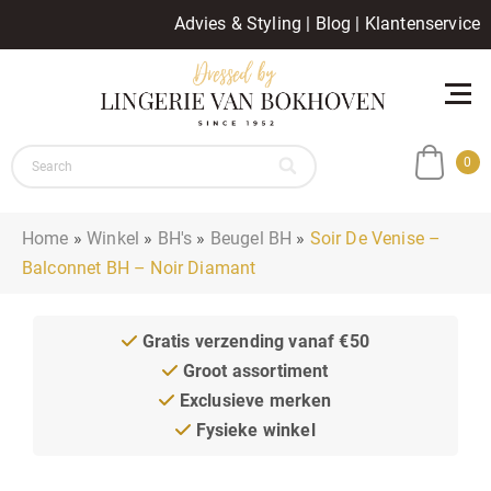
Advies & Styling
|
Blog
|
Klantenservice
0
Home
»
Winkel
»
BH's
»
Beugel BH
»
Soir De Venise –
Balconnet BH – Noir Diamant
Gratis verzending vanaf €50
Groot assortiment
Exclusieve merken
Fysieke winkel