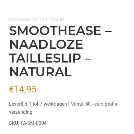
Categorieën:
ONDERGOED
TAILLESLIP
SMOOTHEASE –
NAADLOZE
TAILLESLIP –
NATURAL
€
14,95
Levertijd 1 tot 7 werkdagen | Vanaf 50,- euro gratis
verzending
SKU:
FA-SM-0004