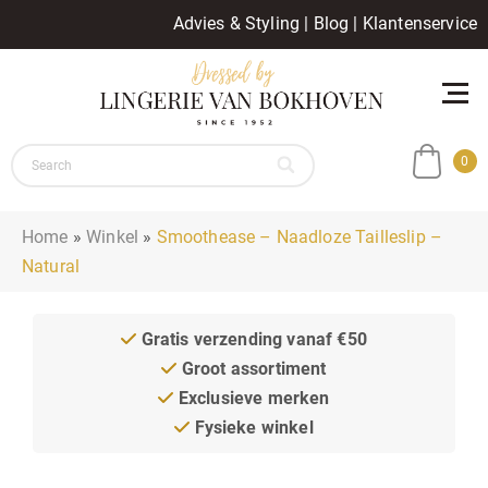
Advies & Styling
|
Blog
|
Klantenservice
0
Home
»
Winkel
»
Smoothease – Naadloze Tailleslip –
Natural
Gratis verzending vanaf €50
Groot assortiment
Exclusieve merken
Fysieke winkel