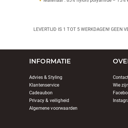
Materiaal : 85% nylon/polyamide – 15% 
LEVERTIJD IS 1 TOT 5 WERKDAGEN! GEEN V
INFORMATIE
OVE
Advies & Styling
Contac
Klantenservice
Wie zij
Cadeaubon
Facebo
Privacy & veiligheid
Instag
Algemene voorwaarden