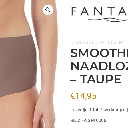
Categorieën:
ONDERGOED
TAILLESLIP
SMOOTHE
NAADLOZ
– TAUPE
€
14,95
Levertijd 1 tot 7 werkdagen 
SKU:
FA-SM-0006