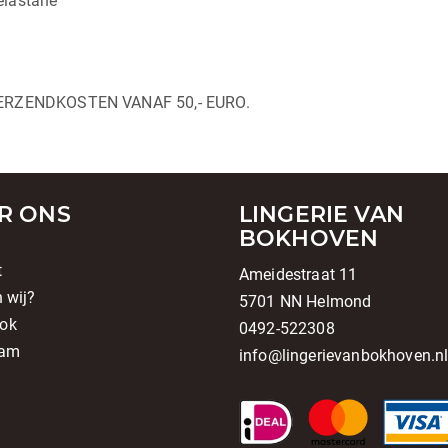
elastane
ERZENDKOSTEN VANAF 50,- EURO.
R ONS
LINGERIE VAN
BOKHOVEN
t
Ameidestraat 11
n wij?
5701 NN Helmond
ok
0492-522308
ram
info@lingerievanbokhoven.n