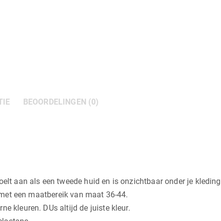
TIE
BEOORDELINGEN (0)
oelt aan als een tweede huid en is onzichtbaar onder je kleding
ll met een maatbereik van maat 36-44.
e kleuren. DUs altijd de juiste kleur.