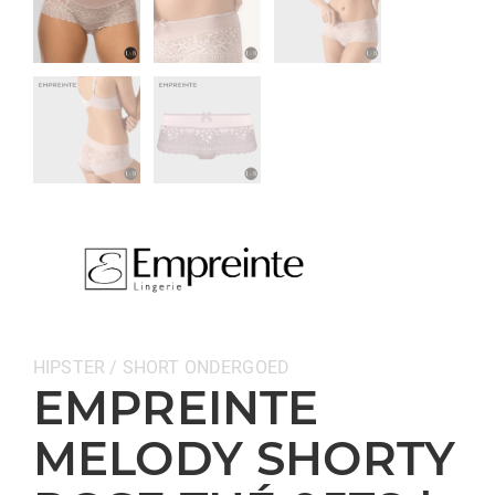
Categorieën:
HIPSTER / SHORT
ONDERGOED
EMPREINTE
MELODY SHORTY