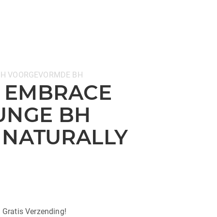
BH
VOORGEVORMDE BH
 EMBRACE
UNGE BH
 NATURALLY
| Gratis Verzending!