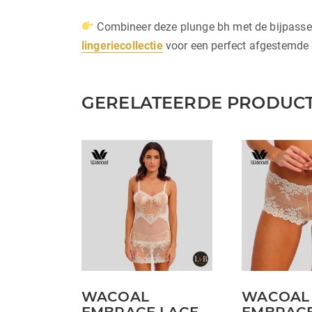
Combineer deze plunge bh met de bijpassend
lingeriecollectie
voor een perfect afgestemde 
GERELATEERDE PRODUC
Dit
Dit
product
product
heeft
heeft
meerdere
meerdere
variaties.
variaties.
Deze
Deze
optie
optie
kan
kan
WACOAL
WACOAL
gekozen
gekozen
EMBRACE LACE
EMBRACE