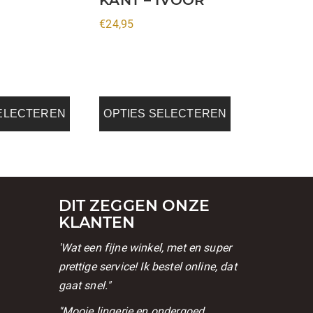
worden
€
24,95
op
de
na
productpagina
SELECTEREN
OPTIES SELECTEREN
DIT ZEGGEN ONZE
KLANTEN
'Wat een fijne winkel, met en super
prettige service! Ik bestel online, dat
gaat snel."
l
''Mooie lingerie en ondergoed.