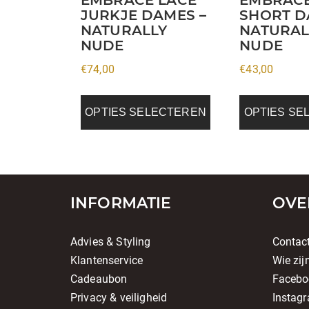
worden
worden
JURKJE DAMES –
SHORT D
op
op
NATURALLY
NATURAL
de
de
NUDE
NUDE
productpagina
productpagin
€
74,00
€
43,00
OPTIES SELECTEREN
OPTIES SE
INFORMATIE
OVE
Advies & Styling
Contac
Klantenservice
Wie zij
Cadeaubon
Facebo
Privacy & veiligheid
Instag