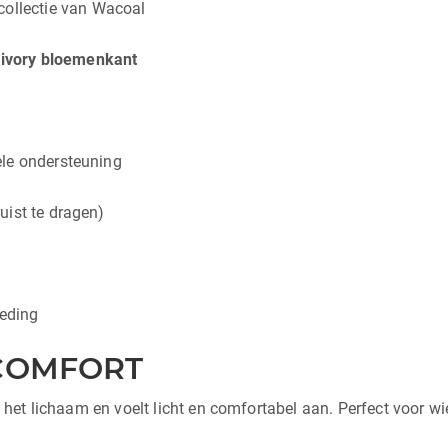
collectie van Wacoal
d
ivory bloemenkant
ele ondersteuning
uist te dragen)
leding
COMFORT
et lichaam en voelt licht en comfortabel aan. Perfect voor wie