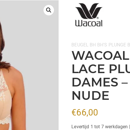
Categorieën:
BEUGEL BH
BH'S
PLUNGE 
WACOAL
LACE PL
DAMES –
NUDE
€
66,00
Levertijd 1 tot 7 werkdagen 