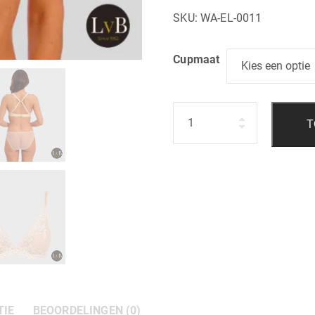
SKU:
WA-EL-0011
Cupmaat
Hoeveelheid
T
TIE
BEOORDELINGEN (0)