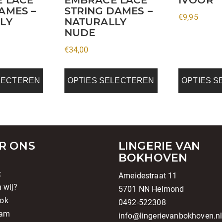
worden
worden
AMES –
STRING DAMES –
€
9,95
op
op
LY
NATURALLY
de
de
NUDE
a
productpagina
productpagi
€
34,00
LECTEREN
OPTIES SELECTEREN
OPTIES 
R ONS
LINGERIE VAN
BOKHOVEN
t
Ameidestraat 11
n wij?
5701 NN Helmond
ok
0492-522308
ram
info@lingerievanbokhoven.n