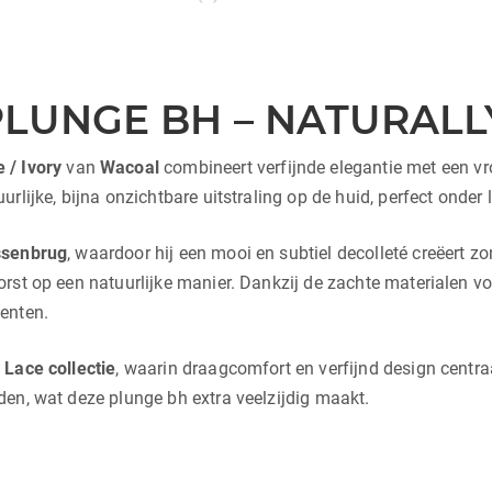
LUNGE BH – NATURALLY
 / Ivory
van
Wacoal
combineert verfijnde elegantie met een vr
lijke, bijna onzichtbare uitstraling op de huid, perfect onder l
ssenbrug
, waardoor hij een mooi en subtiel decolleté creëert z
rst op een natuurlijke manier. Dankzij de zachte materialen voe
enten.
 Lace
collectie
, waarin draagcomfort en verfijnd design centr
en, wat deze plunge bh extra veelzijdig maakt.