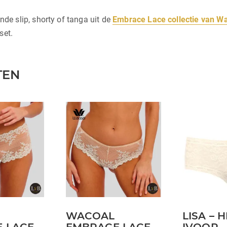
e slip, shorty of tanga uit de
Embrace Lace collectie van W
set.
TEN
Dit
Dit
product
product
heeft
heeft
meerdere
meerdere
variaties.
variaties.
Deze
Deze
optie
optie
kan
kan
WACOAL
LISA – 
gekozen
gekozen
 LACE
EMBRACE LACE
IVOOR