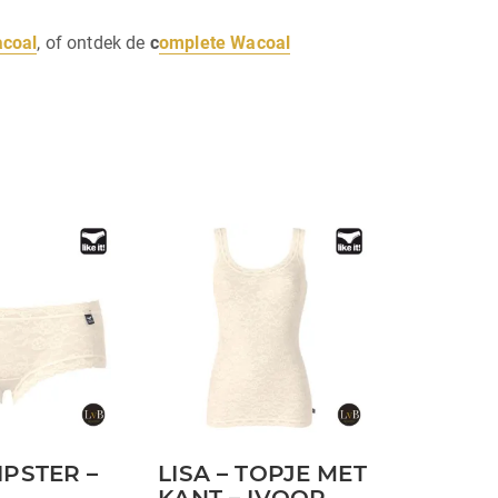
acoal
, of ontdek de
c
omplete Wacoal
Dit
product
heeft
meerdere
variaties.
Deze
optie
kan
HIPSTER –
LISA – TOPJE MET
gekozen
KANT – IVOOR