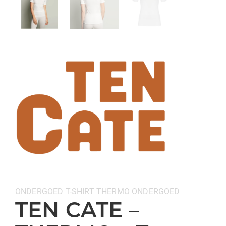
Categorieën:
ONDERGOED
T-SHIRT
THERMO ONDERGOED
TEN CATE –